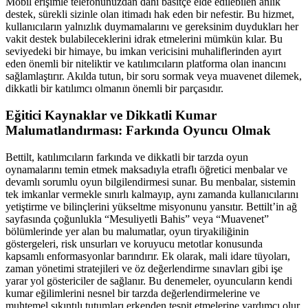
Mobil erişimle telefonunuzdan dahi basitçe elde edilebilen anlık
destek, sürekli sizinle olan itimadı hak eden bir nefestir. Bu hizmet,
kullanıcıların yalnızlık duymamalarını ve gereksinim duydukları her
vakit destek bulabileceklerini idrak etmelerini mümkün kılar. Bu
seviyedeki bir himaye, bu imkan vericisini muhaliflerinden ayırt
eden önemli bir niteliktir ve katılımcıların platforma olan inancını
sağlamlaştırır. Akılda tutun, bir soru sormak veya muavenet dilemek,
dikkatli bir katılımcı olmanın önemli bir parçasıdır.
Eğitici Kaynaklar ve Dikkatli Kumar
Malumatlandırması: Farkında Oyuncu Olmak
Bettilt, katılımcıların farkında ve dikkatli bir tarzda oyun
oynamalarını temin etmek maksadıyla etraflı öğretici menbalar ve
devamlı sorumlu oyun bilgilendirmesi sunar. Bu menbalar, sistemin
tek imkanlar vermekle sınırlı kalmayıp, aynı zamanda kullanıcılarını
yetiştirme ve bilinçlerini yükseltme misyonunu yansıtır. Bettilt’in ağ
sayfasında çoğunlukla “Mesuliyetli Bahis” veya “Muavenet”
bölümlerinde yer alan bu malumatlar, oyun tiryakiliğinin
göstergeleri, risk unsurları ve koruyucu metotlar konusunda
kapsamlı enformasyonlar barındırır. Ek olarak, mali idare tüyoları,
zaman yönetimi stratejileri ve öz değerlendirme sınavları gibi işe
yarar yol göstericiler de sağlanır. Bu denemeler, oyuncuların kendi
kumar eğilimlerini nesnel bir tarzda değerlendirmelerine ve
muhtemel sıkıntılı tutumları erkenden tespit etmelerine yardımcı olur.