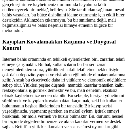
gerçekleştirin ve kaybetmeniz durumunda hayatınızı kötü
etkilemeyecek bir meblağ belirleyin. Site tarafından sağlanan mesul
bahis vasıtaları, bu bütçe disiplinini idame ettirmeniz için etkili birer
destekçidir. Aklınızdan çıkarmayın, bu bir sınırlama değil, mali
bağımsızlığınızı ve bahis neşenizi himaye etmenin bilgece bir
metodudur.
Kayıpları Kovalamaktan Kaçınma ve Duygusal
Kontrol
İnternet bahis ortamında en tehlikeli eylemlerden biri, zararları telafi
etmeye çalışmaktır. Bu hal, kullanıcıların bir bir seri zarar
deneyimledikten sonra, yitirdikleri nakdi telafi etme beklentisiyle
çok daha depozito yapma ve risk alma eğiliminde olmaları anlamına
gelir. Ancak bu ekseriyetle daha iri yitiklere ve ekonomik güçlüklere
sebep olur. Yitikleri peşine düşmek, mantıklı kararlar temsilen kalbi
reaksiyonlarla iş görmek demektir ve bu, mali denetimi eksiksiz
olarak kaybetmenize neden olabilir. Bu sebeple, hissiyat yönetimini
sürdürmek ve kayıpları kovalamaktan kaçınmak, zeki bir kullanıcı
bulunmanın başlıca ilkelerinden bir tanesidir. Bir kayıp serisi
yaşadığınızda, yapmanız gereken en makul eylem, iştirak etmeyi
bırakmak, bir mola vermek ve huzur bulmaktır. Bu, durumu nesnel
bir biçimde değerlendirmenize ve akılcı kararlar vermenize destek
sağlar. Bettilt’in yitik kısıtlamaları ve seans süresi uyarıcıları gibi