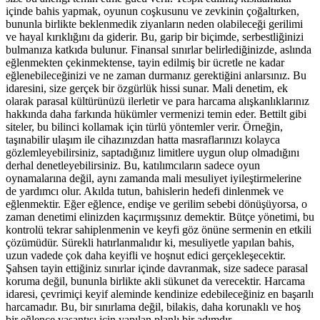
içinde bahis yapmak, oyunun coşkusunu ve zevkinin çoğaltırken,
bununla birlikte beklenmedik ziyanların neden olabileceği gerilimi
ve hayal kırıklığını da giderir. Bu, garip bir biçimde, serbestliğinizi
bulmanıza katkıda bulunur. Finansal sınırlar belirlediğinizde, aslında
eğlenmekten çekinmektense, tayin edilmiş bir ücretle ne kadar
eğlenebileceğinizi ve ne zaman durmanız gerektiğini anlarsınız. Bu
idaresini, size gerçek bir özgürlük hissi sunar. Mali denetim, ek
olarak parasal kültürünüzü ilerletir ve para harcama alışkanlıklarınız
hakkında daha farkında hükümler vermenizi temin eder. Bettilt gibi
siteler, bu bilinci kollamak için türlü yöntemler verir. Örneğin,
taşınabilir ulaşım ile cihazınızdan hatta masraflarınızı kolayca
gözlemleyebilirsiniz, saptadığınız limitlere uygun olup olmadığını
derhal denetleyebilirsiniz. Bu, katılımcıların sadece oyun
oynamalarına değil, aynı zamanda mali mesuliyet iyileştirmelerine
de yardımcı olur. Akılda tutun, bahislerin hedefi dinlenmek ve
eğlenmektir. Eğer eğlence, endişe ve gerilim sebebi dönüşüyorsa, o
zaman denetimi elinizden kaçırmışsınız demektir. Bütçe yönetimi, bu
kontrolü tekrar sahiplenmenin ve keyfi göz önüne sermenin en etkili
çözümüdür. Sürekli hatırlanmalıdır ki, mesuliyetle yapılan bahis,
uzun vadede çok daha keyifli ve hoşnut edici gerçekleşecektir.
Şahsen tayin ettiğiniz sınırlar içinde davranmak, size sadece parasal
koruma değil, bununla birlikte akli sükunet da verecektir. Harcama
idaresi, çevrimiçi keyif aleminde kendinize edebileceğiniz en başarılı
harcamadır. Bu, bir sınırlama değil, bilakis, daha korunaklı ve hoş
bir eğlence yaşantısı için yapılan planlı bir adımdır.