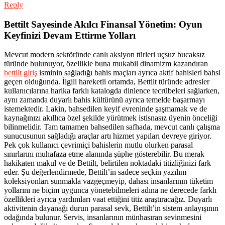
Reply
Bettilt Sayesinde Akılcı Finansal Yönetim: Oyun
Keyfinizi Devam Ettirme Yolları
Mevcut modern sektöründe canlı aksiyon türleri uçsuz bucaksız
türünde bulunuyor, özellikle buna mukabil dinamizm kazandıran
bettilt giriş
isminin sağladığı bahis maçları ayrıca aktif bahisleri bahsi
geçen olduğunda. İlgili hareketli ortamda, Bettilt türünde adresler
kullanıcılarına harika farklı katalogda dinlence tecrübeleri sağlarken,
aynı zamanda duyarlı bahis kültürünü ayrıca temelde başarmayı
istemektedir. Lakin, bahsedilen keyif evreninde şaşmamak ve de
kaynağınızı akıllıca özel şekilde yürütmek istisnasız üyenin önceliği
bilinmelidir. Tam tamamen bahsedilen safhada, mevcut canlı çalışma
sunucusunun sağladığı araçlar artı hizmet yapıları devreye giriyor.
Pek çok kullanıcı çevrimiçi bahislerin mutlu olurken parasal
sınırlarını muhafaza etme alanında şüphe gösterebilir. Bu merak
hakikaten makul ve de Bettilt, belirtilen noktadaki titizliğinizi fark
eder. Şu değerlendirmede, Bettilt’in sadece seçkin yazılım
koleksiyonları sunmakla vazgeçmeyip, dahası insanlarının tüketim
yollarını ne biçim uygunca yönetebilmeleri adına ne derecede farklı
özellikleri ayrıca yardımları vaat ettiğini titiz araştıracağız. Duyarlı
aktivitenin dayanağı durun parasal sevk, Bettilt’in sistem anlayışının
odağında bulunur. Servis, insanlarının münhasıran sevinmesini