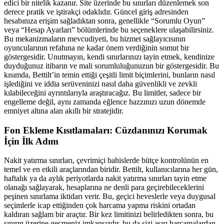
edici bir nitelik kazanır. Site üzerinde bu sınırları düzenlemek son
derece pratik ve iştirakçi odaklıdır. Güncel giriş adresinden
hesabınıza erişim sağladıktan sonra, genellikle “Sorumlu Oyun”
veya “Hesap Ayarları” bölümlerinde bu seçeneklere ulaşabilirsiniz.
Bu mekanizmaların mevcudiyeti, bu hizmet sağlayıcısının
oyuncularının refahına ne kadar önem verdiğinin somut bir
göstergesidir. Unutmayın, kendi sınırlarınızı tayin etmek, kendinize
duyduğunuz itibarın ve mali sorumluluğunuzun bir göstergesidir. Bu
kısımda, Bettilt’in temin ettiği çeşitli limit biçimlerini, bunların nasıl
işlediğini ve iddia serüveninizi nasıl daha güvenlikli ve zevkli
kılabileceğini ayrıntılarıyla araştıracağız. Bu limitler, sadece bir
engelleme değil, aynı zamanda eğlence hazzınızı uzun dönemde
emniyet altına alan akıllı bir stratejidir.
Fon Ekleme Kısıtlamaları: Cüzdanınızı Korumak
İçin İlk Adım
Nakit yatırma sınırları, çevrimiçi bahislerde bütçe kontrolünün en
temel ve en etkili araçlarından biridir. Bettilt, kullanıcılarına her gün,
haftalık ya da aylık periyotlarda nakit yatırma sınırları tayin etme
olanağı sağlayarak, hesaplarına ne denli para geçirebileceklerini
peşinen sınırlama iktidarı verir. Bu, geçici heveslerle veya duygusal
seçimlerle icap ettiğinden çok harcama yapma riskini ortadan
kaldıran sağlam bir araçtır. Bir kez limitinizi belirledikten sonra, bu
sınırın üzerine geçmeniz imkansızdır, bu da sizi aşırı harcamalardan