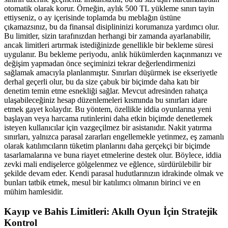
otomatik olarak korur. Örneğin, aylık 500 TL yükleme sınırı tayin
ettiyseniz, o ay içerisinde toplamda bu meblağın üstüne
çıkamazsınız, bu da finansal disiplininizi korumanıza yardımcı olur.
Bu limitler, sizin tarafınızdan herhangi bir zamanda ayarlanabilir,
ancak limitleri artırmak istediğinizde genellikle bir bekleme süresi
uygulanır. Bu bekleme periyodu, anlık hükümlerden kaçınmanızı ve
değişim yapmadan önce seçiminizi tekrar değerlendirmenizi
sağlamak amacıyla planlanmıştır. Sınırları düşürmek ise ekseriyetle
derhal geçerli olur, bu da size çabuk bir biçimde daha katı bir
denetim temin etme esnekliği sağlar. Mevcut adresinden rahatça
ulaşabileceğiniz hesap düzenlemeleri kısmında bu sınırları idare
etmek gayet kolaydır. Bu yöntem, özellikle iddia oyunlarına yeni
başlayan veya harcama rutinlerini daha etkin biçimde denetlemek
isteyen kullanıcılar için vazgeçilmez bir asistanıdır. Nakit yatırma
sınırları, yalnızca parasal zararları engellemekle yetinmez, eş zamanlı
olarak katılımcıların tüketim planlarını daha gerçekçi bir biçimde
tasarlamalarına ve buna riayet etmelerine destek olur. Böylece, iddia
zevki mali endişelerce gölgelenmez ve eğlence, sürdürülebilir bir
şekilde devam eder. Kendi parasal hudutlarınızın idrakinde olmak ve
bunları tatbik etmek, mesul bir katılımcı olmanın birinci ve en
mühim hamlesidir.
Kayıp ve Bahis Limitleri: Akıllı Oyun İçin Stratejik
Kontrol