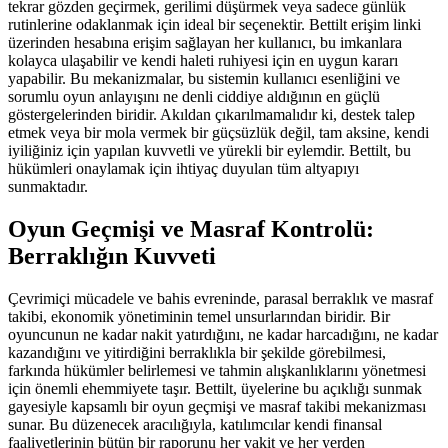
tekrar gözden geçirmek, gerilimi düşürmek veya sadece günlük
rutinlerine odaklanmak için ideal bir seçenektir. Bettilt erişim linki
üzerinden hesabına erişim sağlayan her kullanıcı, bu imkanlara
kolayca ulaşabilir ve kendi haleti ruhiyesi için en uygun kararı
yapabilir. Bu mekanizmalar, bu sistemin kullanıcı esenliğini ve
sorumlu oyun anlayışını ne denli ciddiye aldığının en güçlü
göstergelerinden biridir. Akıldan çıkarılmamalıdır ki, destek talep
etmek veya bir mola vermek bir güçsüzlük değil, tam aksine, kendi
iyiliğiniz için yapılan kuvvetli ve yürekli bir eylemdir. Bettilt, bu
hükümleri onaylamak için ihtiyaç duyulan tüm altyapıyı
sunmaktadır.
Oyun Geçmişi ve Masraf Kontrolü:
Berraklığın Kuvveti
Çevrimiçi mücadele ve bahis evreninde, parasal berraklık ve masraf
takibi, ekonomik yönetiminin temel unsurlarından biridir. Bir
oyuncunun ne kadar nakit yatırdığını, ne kadar harcadığını, ne kadar
kazandığını ve yitirdiğini berraklıkla bir şekilde görebilmesi,
farkında hükümler belirlemesi ve tahmin alışkanlıklarını yönetmesi
için önemli ehemmiyete taşır. Bettilt, üyelerine bu açıklığı sunmak
gayesiyle kapsamlı bir oyun geçmişi ve masraf takibi mekanizması
sunar. Bu düzenecek aracılığıyla, katılımcılar kendi finansal
faaliyetlerinin bütün bir raporunu her vakit ve her yerden