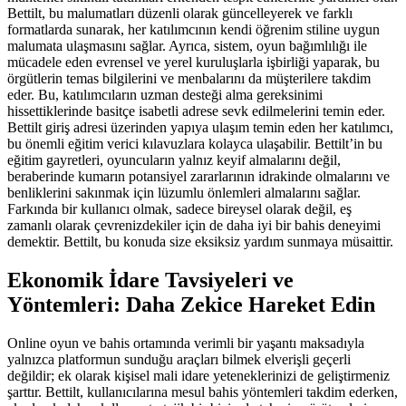
Bettilt, bu malumatları düzenli olarak güncelleyerek ve farklı
formatlarda sunarak, her katılımcının kendi öğrenim stiline uygun
malumata ulaşmasını sağlar. Ayrıca, sistem, oyun bağımlılığı ile
mücadele eden evrensel ve yerel kuruluşlarla işbirliği yaparak, bu
örgütlerin temas bilgilerini ve menbalarını da müşterilere takdim
eder. Bu, katılımcıların uzman desteği alma gereksinimi
hissettiklerinde basitçe isabetli adrese sevk edilmelerini temin eder.
Bettilt giriş adresi üzerinden yapıya ulaşım temin eden her katılımcı,
bu önemli eğitim verici kılavuzlara kolayca ulaşabilir. Bettilt’in bu
eğitim gayretleri, oyuncuların yalnız keyif almalarını değil,
beraberinde kumarın potansiyel zararlarının idrakinde olmalarını ve
benliklerini sakınmak için lüzumlu önlemleri almalarını sağlar.
Farkında bir kullanıcı olmak, sadece bireysel olarak değil, eş
zamanlı olarak çevrenizdekiler için de daha iyi bir bahis deneyimi
demektir. Bettilt, bu konuda size eksiksiz yardım sunmaya müsaittir.
Ekonomik İdare Tavsiyeleri ve
Yöntemleri: Daha Zekice Hareket Edin
Online oyun ve bahis ortamında verimli bir yaşantı maksadıyla
yalnızca platformun sunduğu araçları bilmek elverişli geçerli
değildir; ek olarak kişisel mali idare yeteneklerinizi de geliştirmeniz
şarttır. Bettilt, kullanıcılarına mesul bahis yöntemleri takdim ederken,