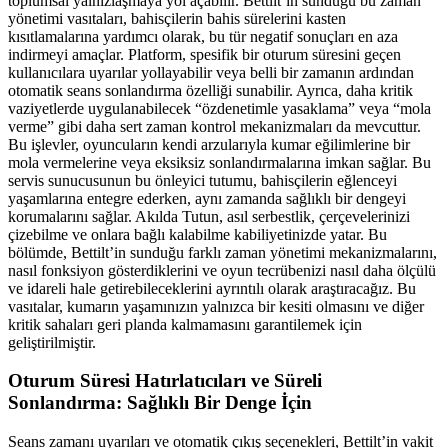
toplumsal yalnızlaşmaya yol açabilir. Bettilt’in sunduğu bu zaman
yönetimi vasıtaları, bahisçilerin bahis sürelerini kasten
kısıtlamalarına yardımcı olarak, bu tür negatif sonuçları en aza
indirmeyi amaçlar. Platform, spesifik bir oturum süresini geçen
kullanıcılara uyarılar yollayabilir veya belli bir zamanın ardından
otomatik seans sonlandırma özelliği sunabilir. Ayrıca, daha kritik
vaziyetlerde uygulanabilecek “özdenetimle yasaklama” veya “mola
verme” gibi daha sert zaman kontrol mekanizmaları da mevcuttur.
Bu işlevler, oyuncuların kendi arzularıyla kumar eğilimlerine bir
mola vermelerine veya eksiksiz sonlandırmalarına imkan sağlar. Bu
servis sunucusunun bu önleyici tutumu, bahisçilerin eğlenceyi
yaşamlarına entegre ederken, aynı zamanda sağlıklı bir dengeyi
korumalarını sağlar. Akılda Tutun, asıl serbestlik, çerçevelerinizi
çizebilme ve onlara bağlı kalabilme kabiliyetinizde yatar. Bu
bölümde, Bettilt’in sunduğu farklı zaman yönetimi mekanizmalarını,
nasıl fonksiyon gösterdiklerini ve oyun tecrübenizi nasıl daha ölçülü
ve idareli hale getirebileceklerini ayrıntılı olarak araştıracağız. Bu
vasıtalar, kumarın yaşamınızın yalnızca bir kesiti olmasını ve diğer
kritik sahaları geri planda kalmamasını garantilemek için
geliştirilmiştir.
Oturum Süresi Hatırlatıcıları ve Süreli
Sonlandırma: Sağlıklı Bir Denge İçin
Seans zamanı uyarıları ve otomatik çıkış seçenekleri, Bettilt’in vakit