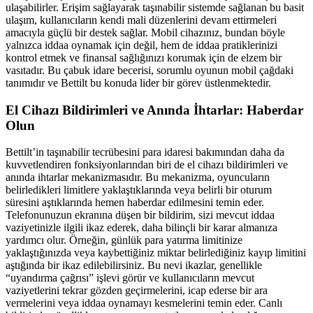
ulaşabilirler. Erişim sağlayarak taşınabilir sistemde sağlanan bu basit
ulaşım, kullanıcıların kendi mali düzenlerini devam ettirmeleri
amacıyla güçlü bir destek sağlar. Mobil cihazınız, bundan böyle
yalnızca iddaa oynamak için değil, hem de iddaa pratiklerinizi
kontrol etmek ve finansal sağlığınızı korumak için de elzem bir
vasıtadır. Bu çabuk idare becerisi, sorumlu oyunun mobil çağdaki
tanımıdır ve Bettilt bu konuda lider bir görev üstlenmektedir.
El Cihazı Bildirimleri ve Anında İhtarlar: Haberdar
Olun
Bettilt’in taşınabilir tecrübesini para idaresi bakımından daha da
kuvvetlendiren fonksiyonlarından biri de el cihazı bildirimleri ve
anında ihtarlar mekanizmasıdır. Bu mekanizma, oyuncuların
belirledikleri limitlere yaklaştıklarında veya belirli bir oturum
süresini aştıklarında hemen haberdar edilmesini temin eder.
Telefonunuzun ekranına düşen bir bildirim, sizi mevcut iddaa
vaziyetinizle ilgili ikaz ederek, daha bilinçli bir karar almanıza
yardımcı olur. Örneğin, günlük para yatırma limitinize
yaklaştığınızda veya kaybettiğiniz miktar belirlediğiniz kayıp limitini
aştığında bir ikaz edilebilirsiniz. Bu nevi ikazlar, genellikle
“uyandırma çağrısı” işlevi görür ve kullanıcıların mevcut
vaziyetlerini tekrar gözden geçirmelerini, icap ederse bir ara
vermelerini veya iddaa oynamayı kesmelerini temin eder. Canlı