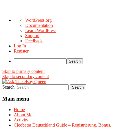
About
WordPress.org
WordPress
Documentation
Learn WordPress
Support
Feedback
Log In
Register
Search
Skip to primary content
Skip to secondary content
Search
Ask The eBay Queen
Main menu
Home
About Me
Activity
Cleobetra Deutschland Guide – Registrierung, Bonus,