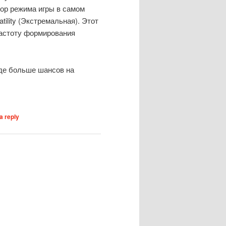
бор режима игры в самом
atility (Экстремальная). Этот
частоту формирования
де больше шансов на
a reply