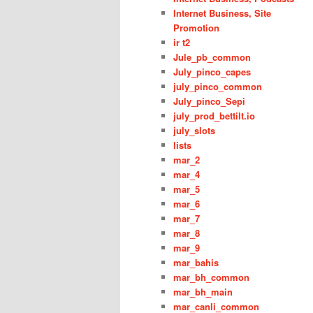
Internet Business, Site
Promotion
ir t2
Jule_pb_common
July_pinco_capes
july_pinco_common
July_pinco_Sepi
july_prod_bettilt.io
july_slots
lists
mar_2
mar_4
mar_5
mar_6
mar_7
mar_8
mar_9
mar_bahis
mar_bh_common
mar_bh_main
mar_canli_common