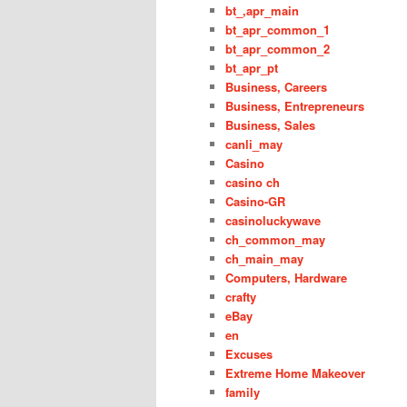
bt_,apr_main
bt_apr_common_1
bt_apr_common_2
bt_apr_pt
Business, Careers
Business, Entrepreneurs
Business, Sales
canli_may
Casino
casino ch
Casino-GR
casinoluckywave
ch_common_may
ch_main_may
Computers, Hardware
crafty
eBay
en
Excuses
Extreme Home Makeover
family