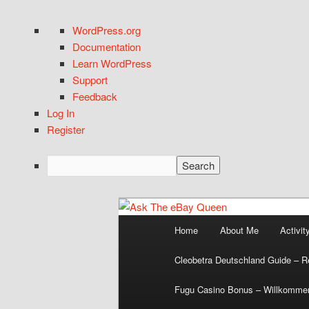
About
WordPress.org
WordPress
Documentation
Learn WordPress
Support
Feedback
Log In
Register
Search
Skip
Skip
to
to
Main
Home
About Me
Activit
primary
secondary
menu
Ask The eBay
content
content
Cleobetra Deutschland Guide – Re
Fugu Casino Bonus – Willkommen