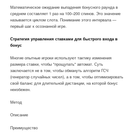
Математическое ожидание выпадения бонусного раунда в
среднем составляет 1 раз на 100–200 спинов. Это значение
называется циклом слота. Понимание этого интервала —
первый шаг к осознанной игре.
Стратегия управления ставками для быстрого входа в
бонус
Многие опытные игроки используют тактику изменения
размера ставки, чтобы "прощупать" автомат. Суть
заключается не в том, чтобы обмануть алгоритм ГСЧ
(генератор случайных чисел), а в том, чтобы оптимизировать
свой баланс для длительной дистанции, на которой бонус
неизбежен.
Метод
Описание
Преимущество