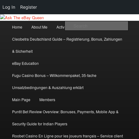
Log In
Register
Skip
Skip
to
to
Main
Sear
Home
About Me
Activity
primary
secondary
menu
content
content
Ask The eBay Queen
Cleobetra Deutschland Guide – Registrierung, Bonus, Zahlungen
& Sicherheit
eBay Education
Fugu Casino Bonus – Willkommenpaket, 35‑fache
Umsatzbedingungen & Auszahlung erklärt
Main Page
Members
Puntit Bet Review Overview: Bonuses, Payments, Mobile App &
Security Guide for Indian Players
Roobet Casino En Ligne pour les joueurs français – Service client