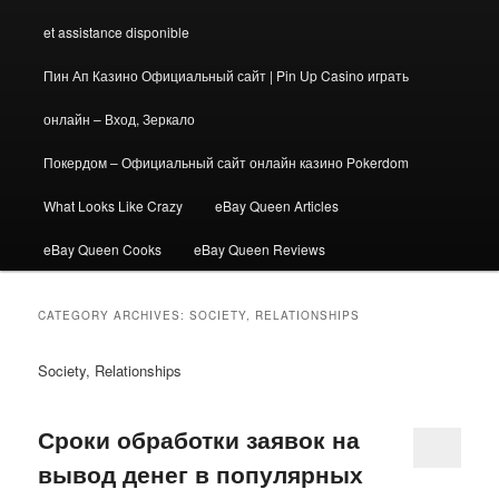
et assistance disponible
Пин Ап Казино Официальный сайт | Pin Up Casino играть
онлайн – Вход, Зеркало
Покердом – Официальный сайт онлайн казино Pokerdom
What Looks Like Crazy
eBay Queen Articles
eBay Queen Cooks
eBay Queen Reviews
CATEGORY ARCHIVES:
SOCIETY, RELATIONSHIPS
Society, Relationships
Сроки обработки заявок на
вывод денег в популярных