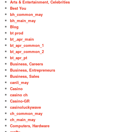
Arts & Entertainment, Celebrities
Best You
bh_common_may
bh_main_may
Blog
bt prod
bt_,apr_main
bt_apr_common_1
bt_apr_common_2
bt_apr_pt
Business, Careers
Business, Entrepreneurs
Business, Sales
canli_may
Casino
casino ch
Casino-GR
casinoluckywave
ch_common_may
ch_main_may
Computers, Hardware
crafty