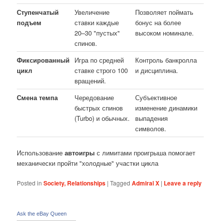
Ступенчатый
Увеличение
Позволяет поймать
подъем
ставки каждые
бонус на более
20–30 "пустых"
высоком номинале.
спинов.
Фиксированный
Игра по средней
Контроль банкролла
цикл
ставке строго 100
и дисциплина.
вращений.
Смена темпа
Чередование
Субъективное
быстрых спинов
изменение динамики
(Turbo) и обычных.
выпадения
символов.
Использование
автоигры
с лимитами проигрыша помогает
механически пройти "холодные" участки цикла
Posted in
Society, Relationships
|
Tagged
Admiral X
|
Leave a reply
Ask the eBay Queen