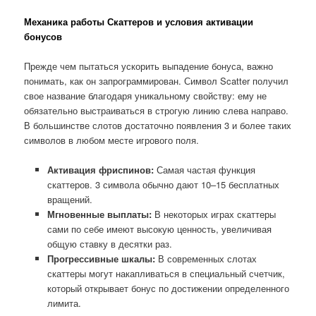
Механика работы Скаттеров и условия активации
бонусов
Прежде чем пытаться ускорить выпадение бонуса, важно
понимать, как он запрограммирован. Символ Scatter получил
свое название благодаря уникальному свойству: ему не
обязательно выстраиваться в строгую линию слева направо.
В большинстве слотов достаточно появления 3 и более таких
символов в любом месте игрового поля.
Активация фриспинов:
Самая частая функция
скаттеров. 3 символа обычно дают 10–15 бесплатных
вращений.
Мгновенные выплаты:
В некоторых играх скаттеры
сами по себе имеют высокую ценность, увеличивая
общую ставку в десятки раз.
Прогрессивные шкалы:
В современных слотах
скаттеры могут накапливаться в специальный счетчик,
который открывает бонус по достижении определенного
лимита.