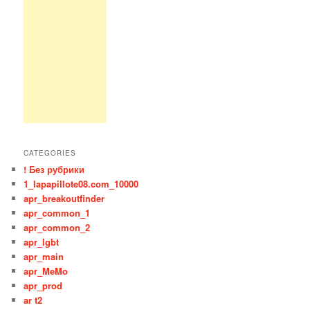
CATEGORIES
! Без рубрики
1_lapapillote08.com_10000
apr_breakoutfinder
apr_common_1
apr_common_2
apr_lgbt
apr_main
apr_MeMo
apr_prod
ar t2